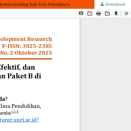
i Homeschooling Kak Seto Pekanbaru
Download