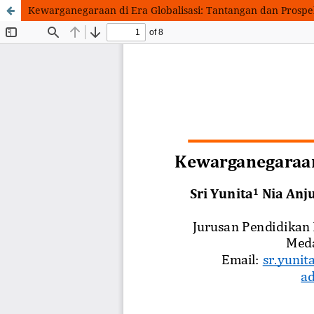
Kewarganegaraan di Era Globalisasi: Tantangan dan Prosp