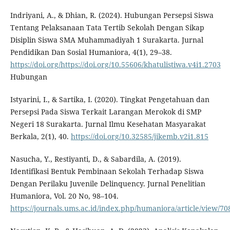
Indriyani, A., & Dhian, R. (2024). Hubungan Persepsi Siswa
Tentang Pelaksanaan Tata Tertib Sekolah Dengan Sikap
Disiplin Siswa SMA Muhammadiyah 1 Surakarta. Jurnal
Pendidikan Dan Sosial Humaniora, 4(1), 29–38.
https://doi.org/https://doi.org/10.55606/khatulistiwa.v4i1.2703
Hubungan
Istyarini, I., & Sartika, I. (2020). Tingkat Pengetahuan dan
Persepsi Pada Siswa Terkait Larangan Merokok di SMP
Negeri 18 Surakarta. Jurnal Ilmu Kesehatan Masyarakat
Berkala, 2(1), 40.
https://doi.org/10.32585/jikemb.v2i1.815
Nasucha, Y., Restiyanti, D., & Sabardila, A. (2019).
Identifikasi Bentuk Pembinaan Sekolah Terhadap Siswa
Dengan Perilaku Juvenile Delinquency. Jurnal Penelitian
Humaniora, Vol. 20 No, 98–104.
https://journals.ums.ac.id/index.php/humaniora/article/view/70