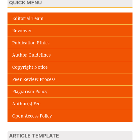
QUICK MENU
Editorial Team
Reviewer
Publication Ethics
Author Guidelines
Copyright Notice
Peer Review Process
Plagiarism Policy
Author(s) Fee
Open Access Policy
ARTICLE TEMPLATE