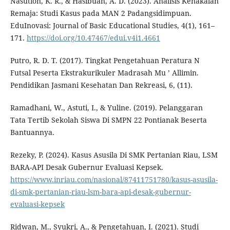
Nasution, K. R., & Hasibuan, A. D. (2023). Analisis Kenakalan
Remaja: Studi Kasus pada MAN 2 Padangsidimpuan.
EduInovasi: Journal of Basic Educational Studies, 4(1), 161–
171.
https://doi.org/10.47467/edui.v4i1.4661
Putro, R. D. T. (2017). Tingkat Pengetahuan Peratura N
Futsal Peserta Ekstrakurikuler Madrasah Mu ’ Allimin.
Pendidikan Jasmani Kesehatan Dan Rekreasi, 6, (11).
Ramadhani, W., Astuti, I., & Yuline. (2019). Pelanggaran
Tata Tertib Sekolah Siswa Di SMPN 22 Pontianak Beserta
Bantuannya.
Rezeky, P. (2024). Kasus Asusila Di SMK Pertanian Riau, LSM
BARA-API Desak Gubernur Evaluasi Kepsek.
https://www.inriau.com/nasional/87411751780/kasus-asusila-
di-smk-pertanian-riau-lsm-bara-api-desak-gubernur-
evaluasi-kepsek
Ridwan, M., Syukri, A., & Pengetahuan, I. (2021). Studi