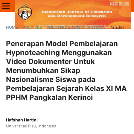
HOME
/
ARCHIVES
/
VOL. 3 NO. 2 (2025): JULI 2025
/
Articles
Penerapan Model Pembelajaran
Hypnoteaching Menggunakan
Video Dokumenter Untuk
Menumbuhkan Sikap
Nasionalisme Siswa pada
Pembelajaran Sejarah Kelas XI MA
PPHM Pangkalan Kerinci
Hafshah Hartini
Universitas Riau, Indonesia