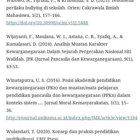
Wibowo, H., Fijriani, F., & Krisnanda, V. D. (2021). Fenomena
perilaku bullying di sekolah. Orien: Cakrawala Ilmiah
Mahasiswa, 1(2), 157–166.
https://doi.org/10.30998/ocim.v1i2.5888
Wijayanti, F., Maulana, W. I., Astana, C. B., Syafiq, A., &
Kumalasari, D. (2024). Analisis Muatan Karakter
Kewarganegaraan Dalam Sejarah Pergerakan Nasional Siti
Walidah. JPK (Jurnal Pancasila dan Kewarganegaraan), 9(1),
43-53.
Winataputra, U. S. (2016). Posisi akademik pendidikan
kewarganegaraan (PKn) dan muatan/mata pelajaran
pendidikan pancasila dan kewarganegaraan (PPKn) dalam
konteks sistem …. Jurnal Moral Kemasyarakatan, 1(1), 15–
36.
http://ejournal.unikama.ac.id/index.php/JMK/article/view/1184
Wulandari, T. (2020). Konsep dan praksis pendidikan
multikultural. UNY Press