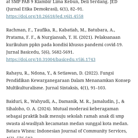
at SMP PAB 9 Klambir Lima Kebun, Deli Serdang. JED
(Jurnal Etika Demokrasi), 6(1), 82–91.
https://doi.org/10.26618/jed.v6i1.4558
Rachman, F., Taufika, R., Kabatiah, M., Batubara, A.,
Pratama, F. F., & Nurgiansah, T. H. (2021). Pelaksanaan
kurikulum ppkn pada kondisi khusus pandemi covid-19.
Jurnal Basicedu, 5(6), 5682-5691.
https://doi.org/10.31004/basicedu.v5i6.1743
Rahayu, R., Ndona, Y., & Setiawan, D. (2022). Fungsi
Pendidikan Kewarganegaraan Dalam Menanamkan Konsep
Multikulturalisme. Jurnal Sintaksis, 4(1), 91–103.
Baiduri, R., Wahyudi, A., Damanik, M. R., Jamaludin, J., &
Sihaloho, O. A. (2024). Mutual moderasi keberagaman
sebagai praktik baik menuju sekolah ramah anak di smp
swasta al-wasliyah kecamatan medan sunggal kota medan.
Batara Wisnu: Indonesian Journal of Community Services,