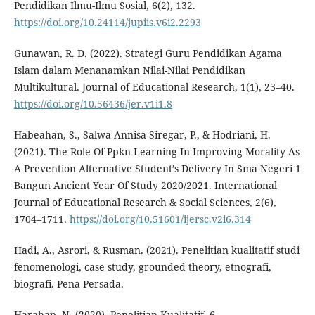
Pendidikan Ilmu-Ilmu Sosial, 6(2), 132.
https://doi.org/10.24114/jupiis.v6i2.2293
Gunawan, R. D. (2022). Strategi Guru Pendidikan Agama
Islam dalam Menanamkan Nilai-Nilai Pendidikan
Multikultural. Journal of Educational Research, 1(1), 23–40.
https://doi.org/10.56436/jer.v1i1.8
Habeahan, S., Salwa Annisa Siregar, P., & Hodriani, H.
(2021). The Role Of Ppkn Learning In Improving Morality As
A Prevention Alternative Student’s Delivery In Sma Negeri 1
Bangun Ancient Year Of Study 2020/2021. International
Journal of Educational Research & Social Sciences, 2(6),
1704–1711.
https://doi.org/10.51601/ijersc.v2i6.314
Hadi, A., Asrori, & Rusman. (2021). Penelitian kualitatif studi
fenomenologi, case study, grounded theory, etnografi,
biografi. Pena Persada.
Harahap, N. (2020). Penelitian Kualitatif. 6.