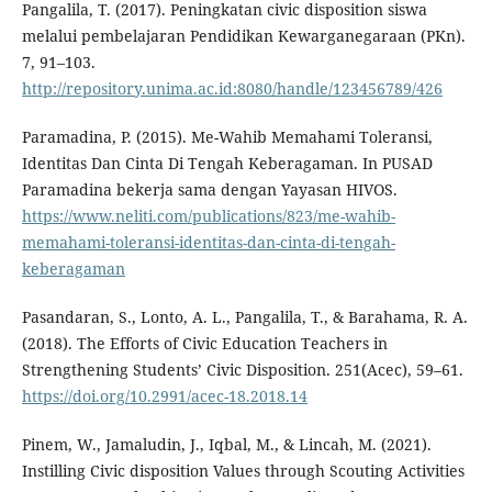
Pangalila, T. (2017). Peningkatan civic disposition siswa
melalui pembelajaran Pendidikan Kewarganegaraan (PKn).
7, 91–103.
http://repository.unima.ac.id:8080/handle/123456789/426
Paramadina, P. (2015). Me-Wahib Memahami Toleransi,
Identitas Dan Cinta Di Tengah Keberagaman. In PUSAD
Paramadina bekerja sama dengan Yayasan HIVOS.
https://www.neliti.com/publications/823/me-wahib-
memahami-toleransi-identitas-dan-cinta-di-tengah-
keberagaman
Pasandaran, S., Lonto, A. L., Pangalila, T., & Barahama, R. A.
(2018). The Efforts of Civic Education Teachers in
Strengthening Students’ Civic Disposition. 251(Acec), 59–61.
https://doi.org/10.2991/acec-18.2018.14
Pinem, W., Jamaludin, J., Iqbal, M., & Lincah, M. (2021).
Instilling Civic disposition Values through Scouting Activities