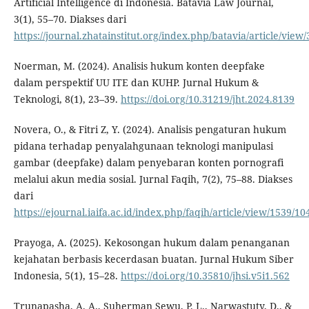
Artificial Intelligence di Indonesia. Batavia Law Journal,
3(1), 55–70. Diakses dari
https://journal.zhatainstitut.org/index.php/batavia/article/view/
Noerman, M. (2024). Analisis hukum konten deepfake
dalam perspektif UU ITE dan KUHP. Jurnal Hukum &
Teknologi, 8(1), 23–39.
https://doi.org/10.31219/jht.2024.8139
Novera, O., & Fitri Z, Y. (2024). Analisis pengaturan hukum
pidana terhadap penyalahgunaan teknologi manipulasi
gambar (deepfake) dalam penyebaran konten pornografi
melalui akun media sosial. Jurnal Faqih, 7(2), 75–88. Diakses
dari
https://ejournal.iaifa.ac.id/index.php/faqih/article/view/1539/10
Prayoga, A. (2025). Kekosongan hukum dalam penanganan
kejahatan berbasis kecerdasan buatan. Jurnal Hukum Siber
Indonesia, 5(1), 15–28.
https://doi.org/10.35810/jhsi.v5i1.562
Trunapasha, A. A., Suherman Sewu, P. L., Narwastuty, D., &