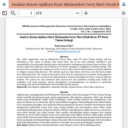
Analisis Sistem Aplikasi Kasir Minimarket Cerry Mart (Studi Kasus PT Putra Taman Gelang)