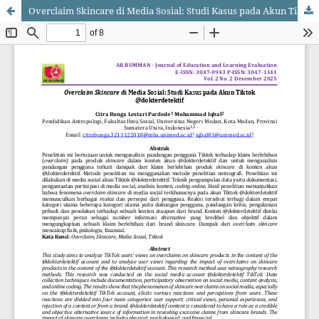
Overclaim Skincare di Media Sosial: Studi Kasus pada Akun Tiktok @dokterdetektif