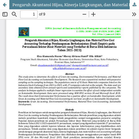
Pengaruh Akuntansi Hijau, Kinerja Lingkungan, dan Material Flow Cost Accounting Terhadap Pembangunan Berkelanjutan (Studi Empiris pada Perusahaan Sektor Basic Materials yang Terdaftar di Bursa Efek Indonesia Tahun 2021-2023)