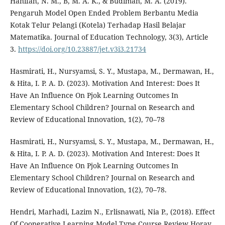
Hanifah, N. M., B, M. A. K., & Budiman, M. A. (2019).
Pengaruh Model Open Ended Problem Berbantu Media
Kotak Telur Pelangi (Kotela) Terhadap Hasil Belajar
Matematika. Journal of Education Technology, 3(3), Article
3.
https://doi.org/10.23887/jet.v3i3.21734
Hasmirati, H., Nursyamsi, S. Y., Mustapa, M., Dermawan, H.,
& Hita, I. P. A. D. (2023). Motivation And Interest: Does It
Have An Influence On Pjok Learning Outcomes In
Elementary School Children? Journal on Research and
Review of Educational Innovation, 1(2), 70–78
Hasmirati, H., Nursyamsi, S. Y., Mustapa, M., Dermawan, H.,
& Hita, I. P. A. D. (2023). Motivation And Interest: Does It
Have An Influence On Pjok Learning Outcomes In
Elementary School Children? Journal on Research and
Review of Educational Innovation, 1(2), 70–78.
Hendri, Marhadi, Lazim N., Erlisnawati, Nia P., (2018). Effect
Of Cooperative Learning Model Type Course Review Horay