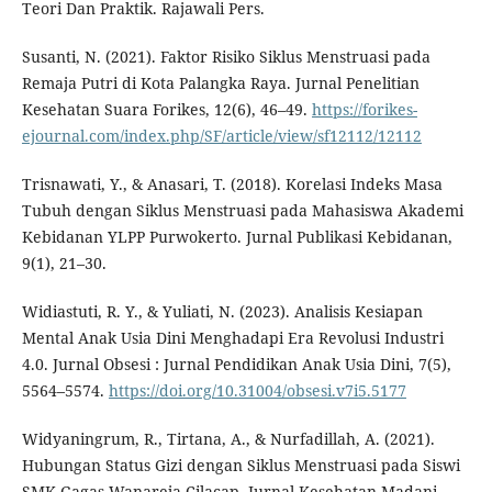
Teori Dan Praktik. Rajawali Pers.
Susanti, N. (2021). Faktor Risiko Siklus Menstruasi pada
Remaja Putri di Kota Palangka Raya. Jurnal Penelitian
Kesehatan Suara Forikes, 12(6), 46–49.
https://forikes-
ejournal.com/index.php/SF/article/view/sf12112/12112
Trisnawati, Y., & Anasari, T. (2018). Korelasi Indeks Masa
Tubuh dengan Siklus Menstruasi pada Mahasiswa Akademi
Kebidanan YLPP Purwokerto. Jurnal Publikasi Kebidanan,
9(1), 21–30.
Widiastuti, R. Y., & Yuliati, N. (2023). Analisis Kesiapan
Mental Anak Usia Dini Menghadapi Era Revolusi Industri
4.0. Jurnal Obsesi : Jurnal Pendidikan Anak Usia Dini, 7(5),
5564–5574.
https://doi.org/10.31004/obsesi.v7i5.5177
Widyaningrum, R., Tirtana, A., & Nurfadillah, A. (2021).
Hubungan Status Gizi dengan Siklus Menstruasi pada Siswi
SMK Gagas Wanareja Cilacap. Jurnal Kesehatan Madani