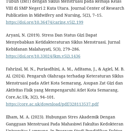
Tubuh (IMT) dengan Siklus Menstruasi pada Remaja Kelas
VIII di SMP Negeri 2 Kuta Utara. Journal Center of Research
Publication in Midwifery and Nursing, 5(2), 7–15.
https://doi.org/10.36474/caring.v5i2.199
Aryani, N. (2019). Stress Dan Status Gizi Dapat
Menyebabkan Ketidakteraturan Siklus Menstruasi. Jurnal
Kebidanan Malahayati, 5(3), 279–286.
https://doi.org/10.33024/jkm.v5i3.1436
Fahrizal, M. N., Puriasdhini, A. M., Aditama, J., & Agiel, M. B.
Al. (2024). Pengaruh Olahraga terhadap Keteraturan Siklus
Menstruasi pada Atlet Kota Semarang, Asupan Zat Gizi dan
Aktivitas Fisik yang Mempengaruhi Atlet Kota Semarang.
Core.Ac.Uk, 3(2), 94–101.
https://core.ac.uk/download/pdf/328113537.pdf
Ilham, M. A. (2023). Hubungan Stres Akademik Dengan
Gangguan Menstruasi Pada Mahasiswi Fakultas Kedokteran
Universitas Lampung. In Program Studi Pendidikan Dokter