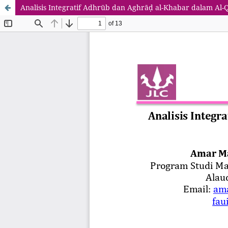
Analisis Integratif Adhrūb dan Aghrāḍ al-Khabar dalam Al-Qu