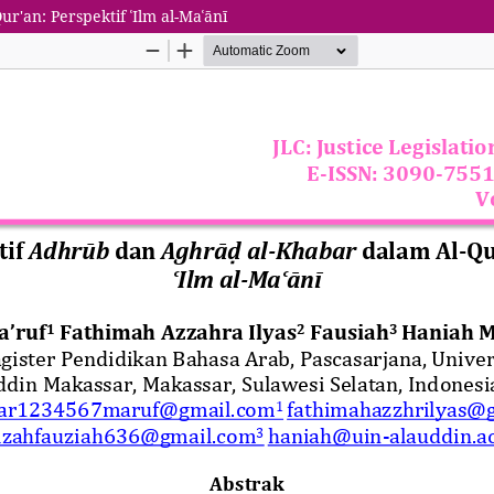
r'an: Perspektif ʿIlm al-Maʿānī