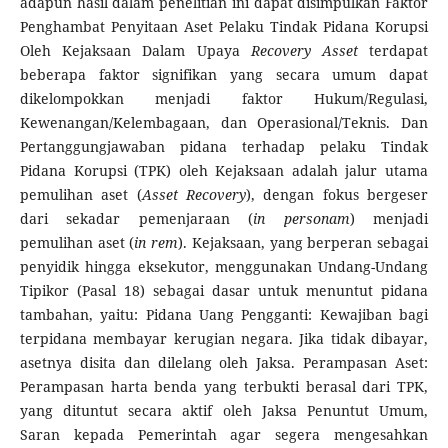
adapun hasil dalam penelitian ini dapat disimpulkan Faktor
Penghambat Penyitaan Aset Pelaku Tindak Pidana Korupsi
Oleh Kejaksaan Dalam Upaya
Recovery Asset
terdapat
beberapa faktor signifikan yang secara umum dapat
dikelompokkan menjadi faktor Hukum/Regulasi,
Kewenangan/Kelembagaan, dan Operasional/Teknis. Dan
Pertanggungjawaban pidana terhadap pelaku Tindak
Pidana Korupsi (TPK) oleh Kejaksaan adalah jalur utama
pemulihan aset (
Asset Recovery
), dengan fokus bergeser
dari sekadar pemenjaraan (
in personam
) menjadi
pemulihan aset (
in rem
). Kejaksaan, yang berperan sebagai
penyidik hingga eksekutor, menggunakan Undang-Undang
Tipikor (Pasal 18) sebagai dasar untuk menuntut pidana
tambahan, yaitu: Pidana Uang Pengganti: Kewajiban bagi
terpidana membayar kerugian negara. Jika tidak dibayar,
asetnya disita dan dilelang oleh Jaksa. Perampasan Aset:
Perampasan harta benda yang terbukti berasal dari TPK,
yang dituntut secara aktif oleh Jaksa Penuntut Umum,
Saran kepada Pemerintah agar segera mengesahkan