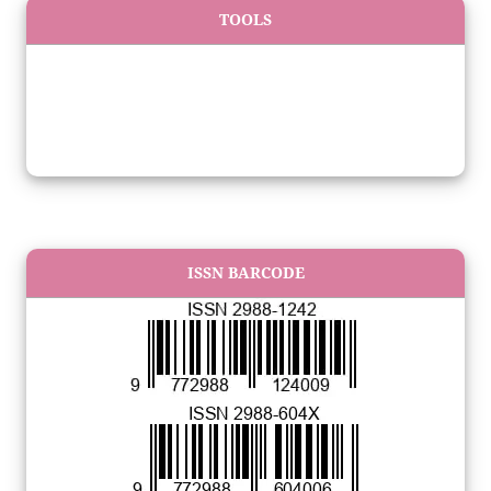
TOOLS
ISSN BARCODE