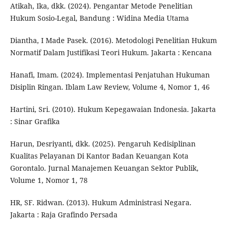
Atikah, Ika, dkk. (2024). Pengantar Metode Penelitian
Hukum Sosio-Legal, Bandung : Widina Media Utama
Diantha, I Made Pasek. (2016). Metodologi Penelitian Hukum
Normatif Dalam Justifikasi Teori Hukum. Jakarta : Kencana
Hanafi, Imam. (2024). Implementasi Penjatuhan Hukuman
Disiplin Ringan. Iblam Law Review, Volume 4, Nomor 1, 46
Hartini, Sri. (2010). Hukum Kepegawaian Indonesia. Jakarta
: Sinar Grafika
Harun, Desriyanti, dkk. (2025). Pengaruh Kedisiplinan
Kualitas Pelayanan Di Kantor Badan Keuangan Kota
Gorontalo. Jurnal Manajemen Keuangan Sektor Publik,
Volume 1, Nomor 1, 78
HR, SF. Ridwan. (2013). Hukum Administrasi Negara.
Jakarta : Raja Grafindo Persada