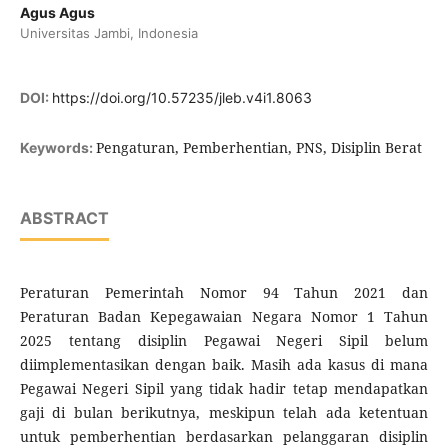
Agus Agus
Universitas Jambi, Indonesia
DOI:
https://doi.org/10.57235/jleb.v4i1.8063
Pengaturan, Pemberhentian, PNS, Disiplin Berat
Keywords:
ABSTRACT
Peraturan Pemerintah Nomor 94 Tahun 2021 dan
Peraturan Badan Kepegawaian Negara Nomor 1 Tahun
2025 tentang disiplin Pegawai Negeri Sipil belum
diimplementasikan dengan baik. Masih ada kasus di mana
Pegawai Negeri Sipil yang tidak hadir tetap mendapatkan
gaji di bulan berikutnya, meskipun telah ada ketentuan
untuk pemberhentian berdasarkan pelanggaran disiplin