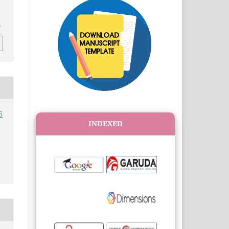
4
6
INDEXED