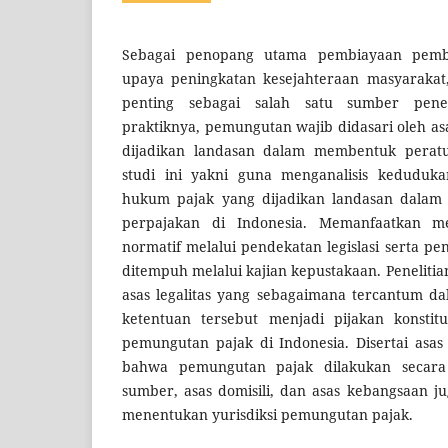
Sebagai penopang utama pembiayaan pemba
upaya peningkatan kesejahteraan masyarakat,
penting sebagai salah satu sumber pen
praktiknya, pemungutan wajib didasari oleh a
dijadikan landasan dalam membentuk peratu
studi ini yakni guna menganalisis kedudukan
hukum pajak yang dijadikan landasan dalam
perpajakan di Indonesia. Memanfaatkan met
normatif melalui pendekatan legislasi serta p
ditempuh melalui kajian kepustakaan. Peneliti
asas legalitas yang sebagaimana tercantum d
ketentuan tersebut menjadi pijakan konstitu
pemungutan pajak di Indonesia. Disertai asa
bahwa pemungutan pajak dilakukan secara
sumber, asas domisili, dan asas kebangsaan j
menentukan yurisdiksi pemungutan pajak.