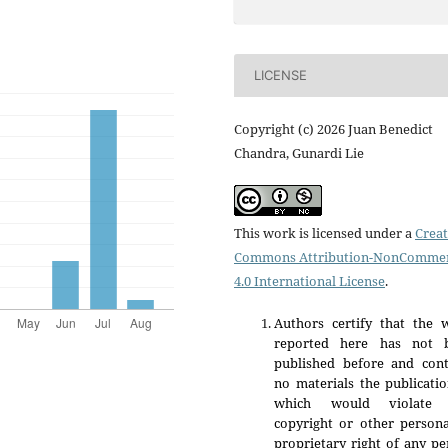
LICENSE
Copyright (c) 2026 Juan Benedict
Chandra, Gunardi Lie
This work is licensed under a
Creat
Commons Attribution-NonCommer
4.0 International License
.
Authors certify that the 
reported here has not 
published before and cont
no materials the publicati
which would violate 
copyright or other persona
proprietary right of any p