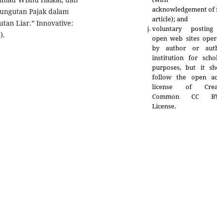
acknowledgement of f
mungutan Pajak dalam
article); and
tan Liar.” Innovative:
voluntary postin
).
open web sites oper
by author or auth
institution for scho
purposes, but it sh
follow the open ac
license of Crea
Common CC BY
License.