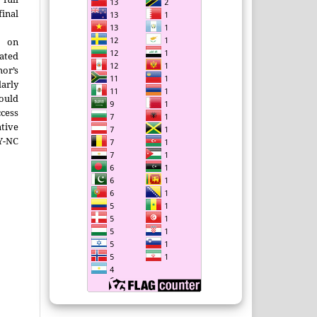
inal
g on
ated
or’s
larly
ould
cess
tive
-NC