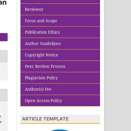
an
Reviewer
Focus and Scope
Publication Ethics
Author Guidelines
Copyright Notice
Peer Review Process
Plagiarism Policy
Author(s) Fee
Open Access Policy
m
ARTICLE TEMPLATE
r