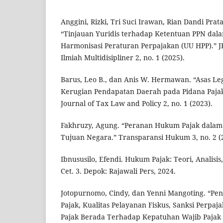
Anggini, Rizki, Tri Suci Irawan, Rian Dandi Prat
“Tinjauan Yuridis terhadap Ketentuan PPN da
Harmonisasi Peraturan Perpajakan (UU HPP).” JP
Ilmiah Multidisipliner 2, no. 1 (2025).
Barus, Leo B., dan Anis W. Hermawan. “Asas Le
Kerugian Pendapatan Daerah pada Pidana Pajak
Journal of Tax Law and Policy 2, no. 1 (2023).
Fakhruzy, Agung. “Peranan Hukum Pajak dala
Tujuan Negara.” Transparansi Hukum 3, no. 2 (
Ibnususilo, Efendi. Hukum Pajak: Teori, Analis
Cet. 3. Depok: Rajawali Pers, 2024.
Jotopurnomo, Cindy, dan Yenni Mangoting. “Pe
Pajak, Kualitas Pelayanan Fiskus, Sanksi Perpa
Pajak Berada Terhadap Kepatuhan Wajib Pajak 