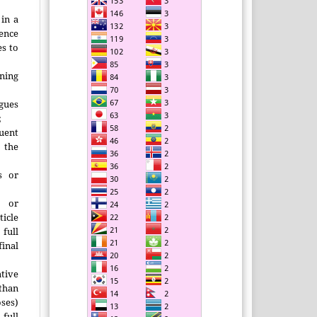
;
 in a
ence
es to
ining
agues
;
uent
the
s or
s or
ticle
 full
inal
ative
han
ses)
ll