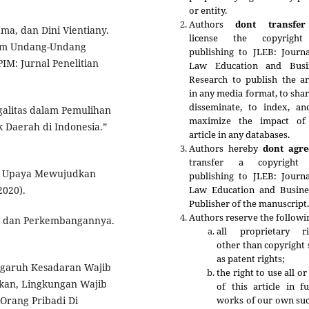
or entity.
Authors
dont transfer
ama, dan Dini Vientiany.
license the copyrigh
lam Undang-Undang
publishing to JLEB: Journa
IM: Jurnal Penelitian
Law Education and Busi
Research to publish the ar
in any media format, to shar
disseminate, to index, an
galitas dalam Pemulihan
maximize the impact of
 Daerah di Indonesia.”
article in any databases.
Authors hereby
dont agre
transfer a copyright
m Upaya Mewujudkan
publishing to
JLEB: Journa
Law Education and Busine
2020).
Publisher of the manuscript
Authors reserve the followi
is, dan Perkembangannya.
all proprietary ri
other than copyright
as patent rights;
ngaruh Kesadaran Wajib
the right to use all or
jakan, Lingkungan Wajib
of this article in f
works of our own suc
Orang Pribadi Di