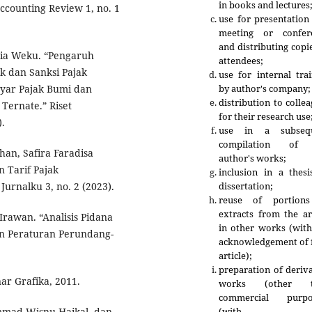
in books and lectures
ccounting Review 1, no. 1
use for presentation
meeting or confer
and distributing copi
llia Weku. “Pengaruh
attendees;
k dan Sanksi Pajak
use for internal tra
by author's company;
yar Pajak Bumi dan
distribution to colle
Ternate.” Riset
for their research use
).
use in a subseq
compilation of 
an, Safira Faradisa
author's works;
 Tarif Pajak
inclusion in a thesi
dissertation;
Jurnalku 3, no. 2 (2023).
reuse of portion
extracts from the ar
rawan. “Analisis Pidana
in other works (with
an Peraturan Perundang-
acknowledgement of f
article);
preparation of deriv
nar Grafika, 2011.
works (other t
commercial purpo
(with fu
mmad Wisnu Haikal, dan