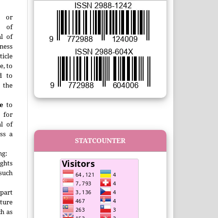
or
t of
l of
ness
ticle
e, to
d to
 the
e
to
 for
l of
ss
a
STATCOUNTER
.
ng:
ghts
 such
 part
uture
h as