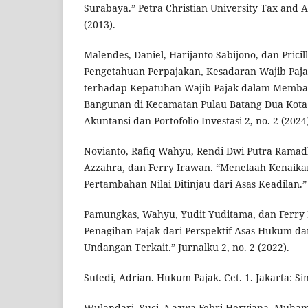
Surabaya.” Petra Christian University Tax and A
(2013).
Malendes, Daniel, Harijanto Sabijono, dan Prici
Pengetahuan Perpajakan, Kesadaran Wajib Paja
terhadap Kepatuhan Wajib Pajak dalam Memba
Bangunan di Kecamatan Pulau Batang Dua Kota 
Akuntansi dan Portofolio Investasi 2, no. 2 (2024
Novianto, Rafiq Wahyu, Rendi Dwi Putra Ramadh
Azzahra, dan Ferry Irawan. “Menelaah Kenaikan
Pertambahan Nilai Ditinjau dari Asas Keadilan.” 
Pamungkas, Wahyu, Yudit Yuditama, dan Ferry I
Penagihan Pajak dari Perspektif Asas Hukum d
Undangan Terkait.” Jurnalku 2, no. 2 (2022).
Sutedi, Adrian. Hukum Pajak. Cet. 1. Jakarta: Si
Wulandari, Suci, Nazwa Febri Herviana, Muha