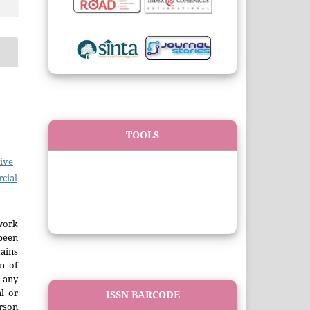
TOOLS
ive
cial
work
been
ains
on of
any
l or
ISSN BARCODE
erson