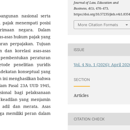
Journal of Law, Education and
Business
,
4
(1), 470–473.
https://doi.org/10.57235/jleb.v4i1.835
ngunan nasional serta
 pajak menempati posisi
More Citation Formats
erimaan negara. Dalam
sas-asas hukum pajak yang
ran perpajakan. Tujuan
ISSUE
 dan korelasi asas-asas
 pembentukan peraturan
Vol. 4 No. 1 (2026): April 202
ode penelitian yuridis
endekatan konseptual yang
an ini menghasilkan bahwa
SECTION
alam Pasal 23A UUD 1945,
sional bagi pelaksanaan
Articles
s keadilan yang menjamin
 adil dan merata. Asas
uga memiliki peran dalam
CITATION CHECK