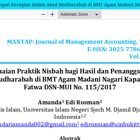
nggungan Kerugian Dalam Akad Mudharabah di BMT Agam Madani N