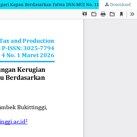
agari Kapau Berdasarkan Fatwa DSN-MUI No. 115/2017
Download