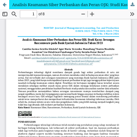
Analisis Keamanan Siber Perbankan dan Peran OJK: Studi Kasus Serangan Ransomware pada Bank Syariah Indonesia Tahun 2023