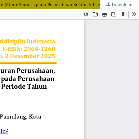
Download
Pengambilan Keputusan Penghindaran Pajak Melalui Peran Ukuran Perusahaan, Kepemilikan Asing dan Kompensasi Rugi Fiskal (Studi Empiris pada Perusahaan Sektor Infrastruktur yang Terdaftar di Bursa Efek Indonesia Periode Tahun 2019-2023)