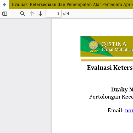
Evaluasi Ketersediaan dan Penempatan Alat Pemadam Api 