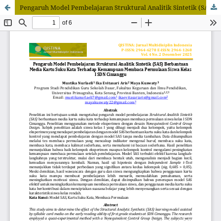
Pengaruh Model Pembelajaran Struktural Analitik Sintetik (SAS) Berbantuan Media Kartu Suku Kata Terhadap Kemampuan Membaca Permulaan Siswa Kelas I SDN Cimanggu