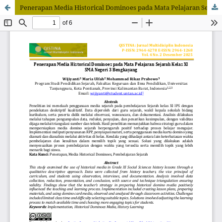
Penerapan Media Historical Dominoes pada Mata Pelajaran Sejarah Kelas XI SMA Negeri 3 Bengkayang