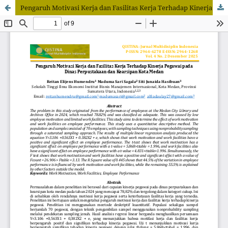
Pengaruh Motivasi Kerja dan Fasilitas Kerja Terhadap Kinerja Pegawai pada Dinas Perpustakaan dan Kearsipan Kota Medan