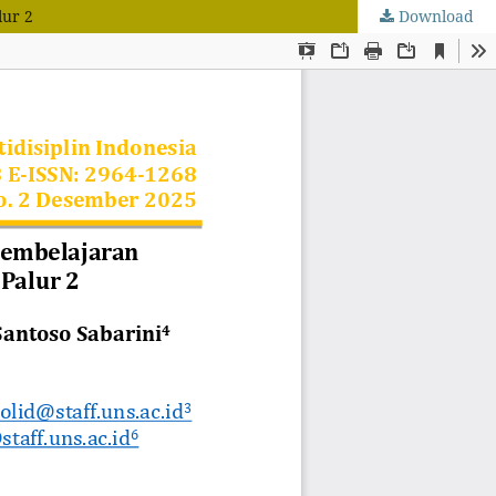
lur 2
Download