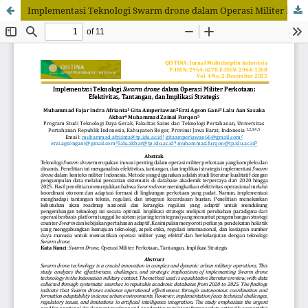
Implementasi Teknologi Swarm drone dalam Operasi Militer Perkotaan: Efektivitas, Tantangan, dan Implikasi Strategis