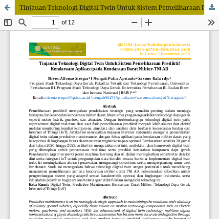
Tinjauan Teknologi Digital Twin Untuk Sistem Pemeliharaan Prediktif Kendaraan: Aplikasi pada Kendaraan Darat Militer-TNI AD