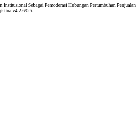
ikan Institusional Sebagai Pemoderasi Hubungan Pertumbuhan Penjuala
qistina.v4i2.6925.