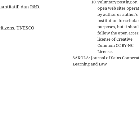
voluntary posting on
uantitatif, dan R&D.
open web sites opera
by author or author’s
institution for schola
purposes, but it shou
citizens. UNESCO
follow the open acces
license of Creative
Common CC BY-NC
License.
SAKOLA: Journal of Sains Coopera
Learning and Law