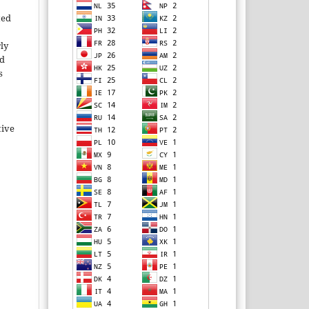
ted
rly
ld
s
tive