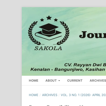
HOME
ABOUT
CURRENT
ARCHIVE
HOME
/
ARCHIVES
/
VOL. 3 NO. 1 (2026): APRIL 2