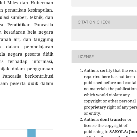
del Miles dan Huberman
dan penarikan kesimpulan,
ulasi sumber, teknik, dan
CITATION CHECK
a Pendidikan Pancasila
n kesadaran bela negara
a tanah air, dan tanggung
n dalam pembelajaran
bela negara peserta didik
LICENSE
s terhadap informasi,
 bijak dalam penggunaan
Authors certify that the wor
Pancasila berkontribusi
reported here has not been
published before and contai
aan peserta didik dalam
no materials the publication
which would violate any
copyright or other personal
proprietary right of any per
or entity.
Authors
dont transfer
or
license the copyright of
publishing to
SAKOLA: Jou