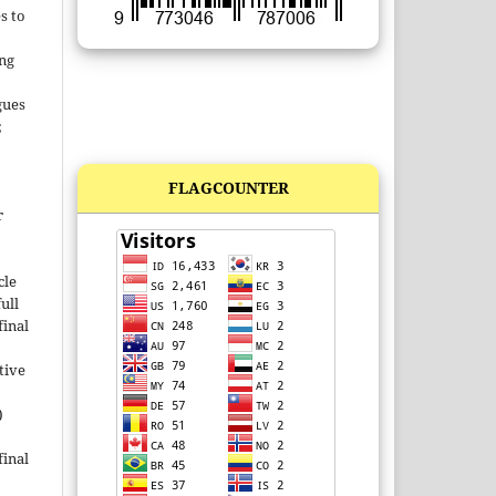
s to
ing
gues
;
FLAGCOUNTER
r
cle
ull
inal
tive
)
inal