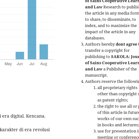
of Sains Cooperative Lear
and Law
Research to publis
the article in any media form
to share, to disseminate, to
index, and to maximize the
impact of the article in any
databases.
Authors hereby
dont agree
transfer a copyright for
publishing to
SAKOLA: Jou
of Sains Cooperative Lear
and Law
a Publisher of the
manuscript.
Authors reserve the followi
all proprietary rights
other than copyright 
as patent rights;
the right to use all or
of this article in futur
 era digital. Kencana.
works of our own suc
in books and lectures
arakter di era revolusi
use for presentation i
meeting or conferenc