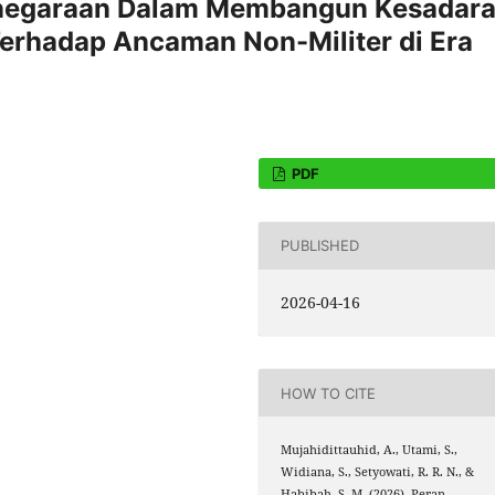
anegaraan Dalam Membangun Kesadar
Terhadap Ancaman Non-Militer di Era
PDF
PUBLISHED
2026-04-16
HOW TO CITE
Mujahidittauhid, A., Utami, S.,
Widiana, S., Setyowati, R. R. N., &
Habibah, S. M. (2026). Peran