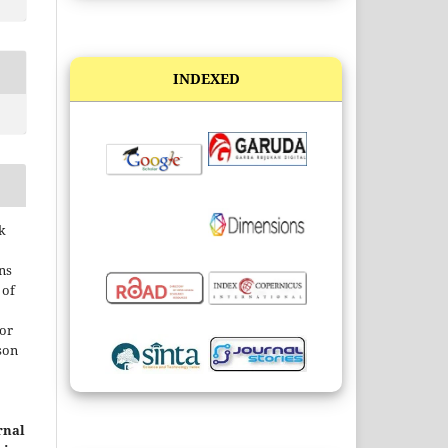
INDEXED
k
ns
 of
 or
son
rnal