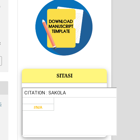
m
2
SITASI
6