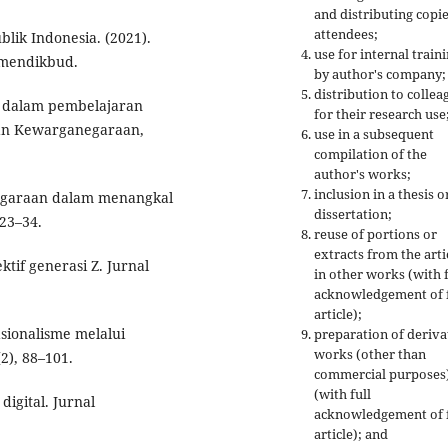
and distributing copie
attendees;
ik Indonesia. (2021).
use for internal train
emendikbud.
by author's company;
distribution to collea
tal dalam pembelajaran
for their research use
an Kewarganegaraan,
use in a subsequent
compilation of the
author's works;
inclusion in a thesis o
negaraan dalam menangkal
dissertation;
 23–34.
reuse of portions or
extracts from the arti
tif generasi Z. Jurnal
in other works (with f
acknowledgement of f
article);
asionalisme melalui
preparation of deriva
works (other than
2), 88–101.
commercial purposes
(with full
digital. Jurnal
acknowledgement of f
article); and