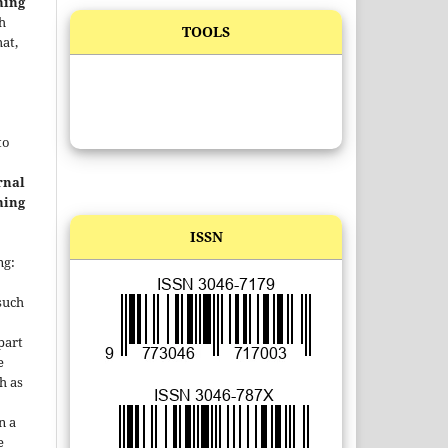
ning
h
TOOLS
at,
to
rnal
ning
ISSN
ng:
such
 part
e
h as
;
n a
e