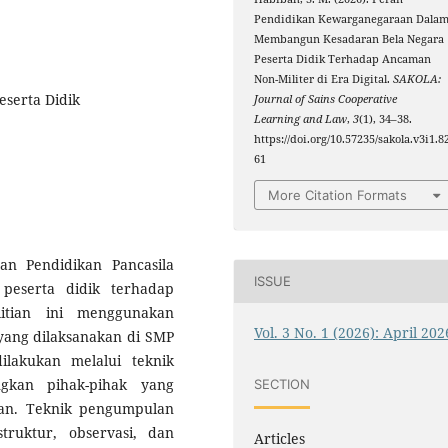
Pendidikan Kewarganegaraan Dala
Membangun Kesadaran Bela Negara
Peserta Didik Terhadap Ancaman
Non-Militer di Era Digital.
SAKOLA:
eserta Didik
Journal of Sains Cooperative
Learning and Law
,
3
(1), 34–38.
https://doi.org/10.57235/sakola.v3i1.8
61
More Citation Formats
an Pendidikan Pancasila
ISSUE
eserta didik terhadap
litian ini menggunakan
Vol. 3 No. 1 (2026): April 202
 yang dilaksanakan di SMP
lakukan melalui teknik
gkan pihak-pihak yang
SECTION
ian. Teknik pengumpulan
truktur, observasi, dan
Articles