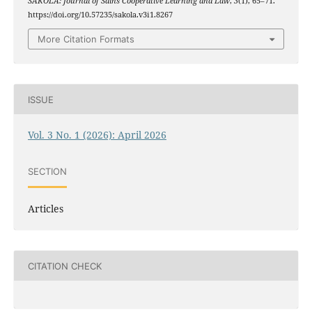
SAKOLA: Journal of Sains Cooperative Learning and Law
,
3
(1), 65–71.
https://doi.org/10.57235/sakola.v3i1.8267
More Citation Formats
ISSUE
Vol. 3 No. 1 (2026): April 2026
SECTION
Articles
CITATION CHECK