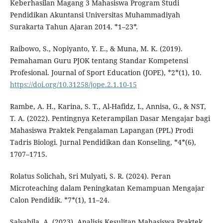
Keberhasilan Magang 3 Mahasiswa Program Studi
Pendidikan Akuntansi Universitas Muhammadiyah
Surakarta Tahun Ajaran 2014. *1–23*.
Raibowo, S., Nopiyanto, Y. E., & Muna, M. K. (2019).
Pemahaman Guru PJOK tentang Standar Kompetensi
Profesional. Journal of Sport Education (JOPE), *2*(1), 10.
https://doi.org/10.31258/jope.2.1.10-15
Rambe, A. H., Karina, S. T., Al-Hafidz, I., Annisa, G., & NST,
T. A. (2022). Pentingnya Keterampilan Dasar Mengajar bagi
Mahasiswa Praktek Pengalaman Lapangan (PPL) Prodi
Tadris Biologi. Jurnal Pendidikan dan Konseling, *4*(6),
1707–1715.
Rolatus Solichah, Sri Mulyati, S. R. (2024). Peran
Microteaching dalam Peningkatan Kemampuan Mengajar
Calon Pendidik. *7*(1), 11–24.
Salsabila, A. (2023). Analisis Kesulitan Mahasiswa Praktek