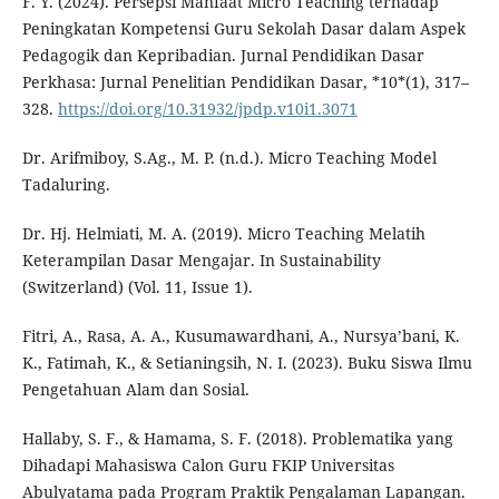
F. Y. (2024). Persepsi Manfaat Micro Teaching terhadap
Peningkatan Kompetensi Guru Sekolah Dasar dalam Aspek
Pedagogik dan Kepribadian. Jurnal Pendidikan Dasar
Perkhasa: Jurnal Penelitian Pendidikan Dasar, *10*(1), 317–
328.
https://doi.org/10.31932/jpdp.v10i1.3071
Dr. Arifmiboy, S.Ag., M. P. (n.d.). Micro Teaching Model
Tadaluring.
Dr. Hj. Helmiati, M. A. (2019). Micro Teaching Melatih
Keterampilan Dasar Mengajar. In Sustainability
(Switzerland) (Vol. 11, Issue 1).
Fitri, A., Rasa, A. A., Kusumawardhani, A., Nursya’bani, K.
K., Fatimah, K., & Setianingsih, N. I. (2023). Buku Siswa Ilmu
Pengetahuan Alam dan Sosial.
Hallaby, S. F., & Hamama, S. F. (2018). Problematika yang
Dihadapi Mahasiswa Calon Guru FKIP Universitas
Abulyatama pada Program Praktik Pengalaman Lapangan.