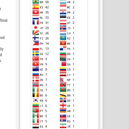
)
inal
ted
rly
ld
s