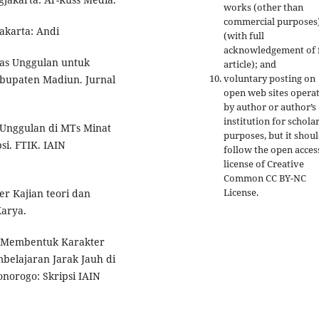
works (other than
commercial purposes
akarta: Andi
(with full
acknowledgement of f
as Unggulan untuk
article); and
voluntary posting on
bupaten Madiun. Jurnal
open web sites opera
by author or author’s
institution for schola
s Unggulan di MTs Minat
purposes, but it shou
i. FTIK. IAIN
follow the open acces
license of Creative
Common CC BY-NC
License.
r Kajian teori dan
Karya.
m Membentuk Karakter
belajaran Jarak Jauh di
norogo: Skripsi IAIN