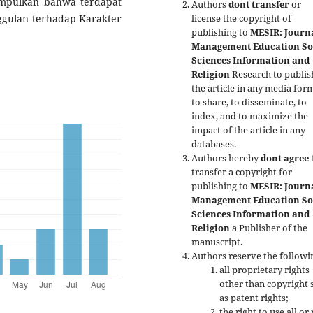
impulkan bahwa terdapat
Authors
dont transfer
or
gulan terhadap Karakter
license the copyright of
publishing to
MESIR: Journa
Management Education So
Sciences Information and
Religion
Research to publis
the article in any media form
to share, to disseminate, to
index, and to maximize the
impact of the article in any
databases.
Authors hereby
dont agree
transfer a copyright for
publishing to
MESIR: Journa
Management Education So
Sciences Information and
Religion
a Publisher of the
manuscript.
Authors reserve the followi
all proprietary rights
other than copyright 
as patent rights;
the right to use all or