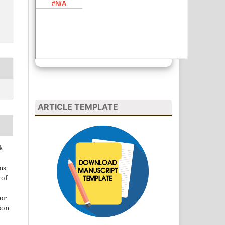
ARTICLE TEMPLATE
k
ns
 of
 or
son