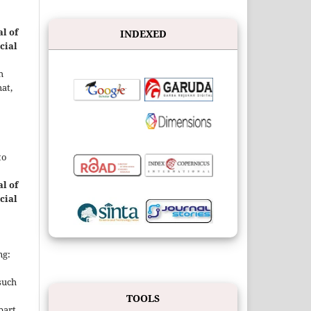
l of
INDEXED
cial
h
at,
to
l of
cial
ng:
such
TOOLS
 part