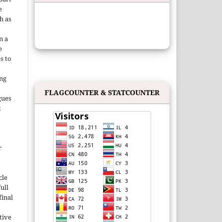
e
h as
;
n a
e
s to
ing
FLAGCOUNTER & STATCOUNTER
gues
;
r
cle
ull
inal
tive