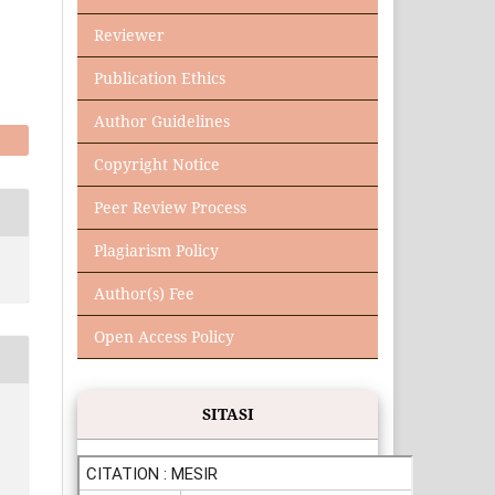
Reviewer
Publication Ethics
Author Guidelines
Copyright Notice
Peer Review Process
Plagiarism Policy
Author(s) Fee
Open Access Policy
SITASI