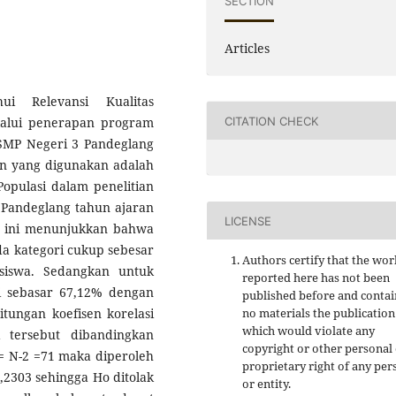
SECTION
Articles
ui Relevansi Kualitas
CITATION CHECK
alui penerapan program
i SMP Negeri 3 Pandeglang
an yang digunakan adalah
 Populasi dalam penelitian
3 Pandeglang tahun ajaran
LICENSE
an ini menunjukkan bahwa
a kategori cukup sebesar
Authors certify that the wor
siswa. Sedangkan untuk
reported here has not been
i sebasar 67,12% dengan
published before and contai
tungan koefisen korelasi
no materials the publication
which would violate any
i tersebut dibandingkan
copyright or other personal
 = N-2 =71 maka diperoleh
proprietary right of any per
,2303 sehingga Ho ditolak
or entity.