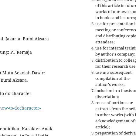
of this article in futur
works of our own suc
in books and lectures
use for presentation i
meeting or conferenc
and distributing copie
i. Jakarta: Bumi Aksara
attendees;
use for internal train
ndung: PT Remaja
by author's company;
distribution to collea
for their research use
use in a subsequent
n Mutu Sekolah Dasar:
compilation of the
: Bumi Aksara.
author's works;
inclusion in a thesis o
to do character
dissertation;
reuse of portions or
how-to-docharacter-
extracts from the arti
in other works (with f
acknowledgement of f
article);
. Pendidikan Karakter Anak
preparation of deriva
gjakarta: Ar-Russ Media.