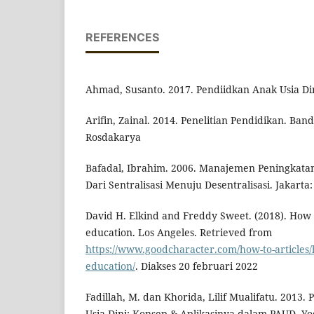
REFERENCES
Ahmad, Susanto. 2017. Pendiidkan Anak Usia Din
Arifin, Zainal. 2014. Penelitian Pendidikan. Ba
Rosdakarya
Bafadal, Ibrahim. 2006. Manajemen Peningkata
Dari Sentralisasi Menuju Desentralisasi. Jakarta
David H. Elkind and Freddy Sweet. (2018). How 
education. Los Angeles. Retrieved from
https://www.goodcharacter.com/how-to-articles/
education/
. Diakses 20 februari 2022
Fadillah, M. dan Khorida, Lilif Mualifatu. 2013
Usia Dini: Konsep & Aplikasinya dalam PAUD. Yo