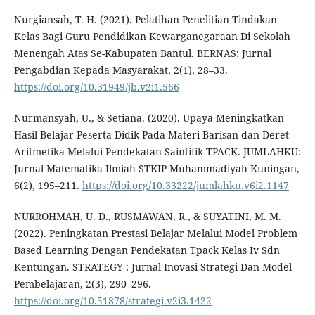
Nurgiansah, T. H. (2021). Pelatihan Penelitian Tindakan
Kelas Bagi Guru Pendidikan Kewarganegaraan Di Sekolah
Menengah Atas Se-Kabupaten Bantul. BERNAS: Jurnal
Pengabdian Kepada Masyarakat, 2(1), 28–33.
https://doi.org/10.31949/jb.v2i1.566
Nurmansyah, U., & Setiana. (2020). Upaya Meningkatkan
Hasil Belajar Peserta Didik Pada Materi Barisan dan Deret
Aritmetika Melalui Pendekatan Saintifik TPACK. JUMLAHKU:
Jurnal Matematika Ilmiah STKIP Muhammadiyah Kuningan,
6(2), 195–211.
https://doi.org/10.33222/jumlahku.v6i2.1147
NURROHMAH, U. D., RUSMAWAN, R., & SUYATINI, M. M.
(2022). Peningkatan Prestasi Belajar Melalui Model Problem
Based Learning Dengan Pendekatan Tpack Kelas Iv Sdn
Kentungan. STRATEGY : Jurnal Inovasi Strategi Dan Model
Pembelajaran, 2(3), 290–296.
https://doi.org/10.51878/strategi.v2i3.1422