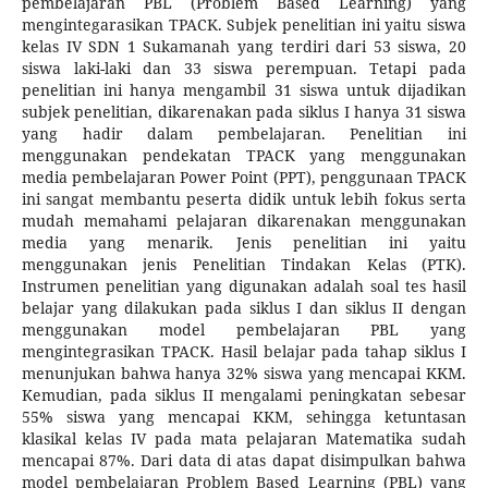
pembelajaran PBL (Problem Based Learning) yang
mengintegarasikan TPACK. Subjek penelitian ini yaitu siswa
kelas IV SDN 1 Sukamanah yang terdiri dari 53 siswa, 20
siswa laki-laki dan 33 siswa perempuan. Tetapi pada
penelitian ini hanya mengambil 31 siswa untuk dijadikan
subjek penelitian, dikarenakan pada siklus I hanya 31 siswa
yang hadir dalam pembelajaran. Penelitian ini
menggunakan pendekatan TPACK yang menggunakan
media pembelajaran Power Point (PPT), penggunaan TPACK
ini sangat membantu peserta didik untuk lebih fokus serta
mudah memahami pelajaran dikarenakan menggunakan
media yang menarik. Jenis penelitian ini yaitu
menggunakan jenis Penelitian Tindakan Kelas (PTK).
Instrumen penelitian yang digunakan adalah soal tes hasil
belajar yang dilakukan pada siklus I dan siklus II dengan
menggunakan model pembelajaran PBL yang
mengintegrasikan TPACK. Hasil belajar pada tahap siklus I
menunjukan bahwa hanya 32% siswa yang mencapai KKM.
Kemudian, pada siklus II mengalami peningkatan sebesar
55% siswa yang mencapai KKM, sehingga ketuntasan
klasikal kelas IV pada mata pelajaran Matematika sudah
mencapai 87%. Dari data di atas dapat disimpulkan bahwa
model pembelajaran Problem Based Learning (PBL) yang