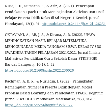
Nusa, P. D., Sumarno, S., & Aziz, A. (2021). Penerapan
Pendekatan Tpack Untuk Meningkatkan Aktivitas Dan Hasil
Belajar Peserta Didik Kelas Iii Sd Negeri 1 Kemiri. Jurnal
Handayani, 12(1), 91.
https://doi.org/10.24114/jh.v12i1.26251
OKTAVIANI, A., AB, J. S., & Kirana, A. R. (2022). UPAYA
MENINGKATKAN HASIL BELAJAR MATEMATIKA
MENGGUNAKAN MEDIA TANGRAM SISWA KELAS IV SDS
SWADHIPA TAHUN PELAJARAN 2021/2022. Jurnal Ilmiah
Mahasiswa Pendidikan Guru Sekolah Dasar STKIP PGRI
Bandar Lampung, 10(1), 1–52.
https://doi.org/10.21608/pshj.2022.250026
Rachman, A. B. R., & Nuriadin, I. (2022). Peningkatan
Kemampuan Numerasi Peserta Didik dengan Model
Problem Based Learning dan Pendekatan TPACK. Kognitif:
Jurnal Riset HOTS Pendidikan Matematika, 2(2), 81–93.
https://doi.org/10.51574/kognitif.v2i2.522