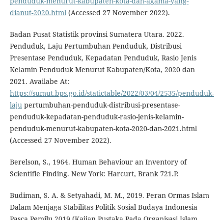
penduduk-menurut-kabupaten-kota-dan-agama-yang-
dianut-2020.html
(Accessed 27 November 2022).
Badan Pusat Statistik provinsi Sumatera Utara. 2022.
Penduduk, Laju Pertumbuhan Penduduk, Distribusi
Presentase Penduduk, Kepadatan Penduduk, Rasio Jenis
Kelamin Penduduk Menurut Kabupaten/Kota, 2020 dan
2021. Availabe At:
https://sumut.bps.go.id/statictable/2022/03/04/2535/penduduk-
laju
pertumbuhan-penduduk-distribusi-presentase-
penduduk-kepadatan-penduduk-rasio-jenis-kelamin-
penduduk-menurut-kabupaten-kota-2020-dan-2021.html
(Accessed 27 November 2022).
Berelson, S., 1964. Human Behaviour an Inventory of
Scientifie Finding. New York: Harcurt, Brank 721.P.
Budiman, S. A. & Setyahadi, M. M., 2019. Peran Ormas Islam
Dalam Menjaga Stabilitas Politik Sosial Budaya Indonesia
Pasca Pemilu 2019 (Kajian Pustaka Pada Organisasi Islam