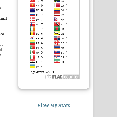
)
inal
ted
rly
ld
s
View My Stats