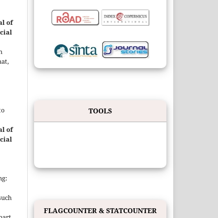
l of
cial
h
at,
to
TOOLS
l of
cial
ng:
such
FLAGCOUNTER & STATCOUNTER
 part