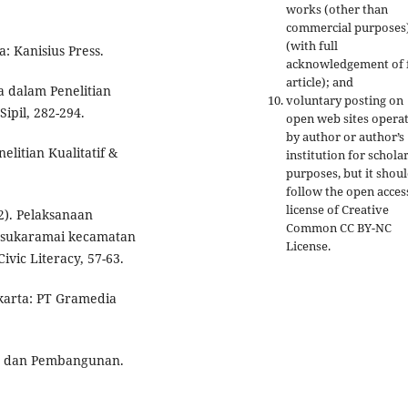
works (other than
commercial purposes
(with full
: Kanisius Press.
acknowledgement of f
article); and
a dalam Penelitian
voluntary posting on
ipil, 282-294.
open web sites opera
by author or author’s
elitian Kualitatif &
institution for schola
purposes, but it shou
follow the open acces
license of Creative
2). Pelaksanaan
Common CC BY-NC
 sukaramai kecamatan
License.
ivic Literacy, 57-63.
akarta: PT Gramedia
as dan Pembangunan.