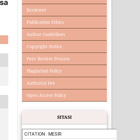
esa
Reviewer
Publication Ethics
Author Guidelines
Copyright Notice
Peer Review Process
Plagiarism Policy
Author(s) Fee
Open Access Policy
SITASI