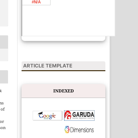
ARTICLE TEMPLATE
k
INDEXED
ns
 of
 or
son