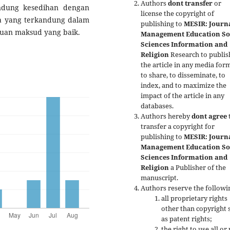
Authors
dont transfer
or
ndung kesedihan dengan
license the copyright of
a yang terkandung dalam
publishing to
MESIR: Journa
an maksud yang baik.
Management Education So
Sciences Information and
Religion
Research to publis
the article in any media form
to share, to disseminate, to
index, and to maximize the
impact of the article in any
databases.
Authors hereby
dont agree
transfer a copyright for
publishing to
MESIR: Journa
Management Education So
Sciences Information and
Religion
a Publisher of the
manuscript.
Authors reserve the followi
all proprietary rights
other than copyright 
as patent rights;
the right to use all or