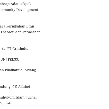
Lembaga Adat Pakpak
 Community Development
acara Pernikahan Etnis
l Theosofi dan Peradaban
arta: PT Grasindo.
: UNJ PRESS.
an kualitatif di bidang
andung: CV. Alfabet
anhukum Islam. Jurnal
, 39-45.