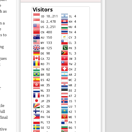
e
h as
;
n a
e
s to
ing
gues
;
r
cle
ull
inal
tive