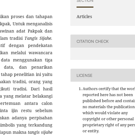
SECTION
sikan proses dan tahapan
Articles
kpak, Untuk menganalisis
winan adat Pakpak dan
lam tradisi
Tangis Sijahe.
CITATION CHECK
tatif dengan pendekatan
ulkan melalui wawancara
 data menggunakan tiga
n data, dan penarikan
 tahap
penelitian ini yaitu
LICENSE
kan tradisi, orang yang
uti tradisi. Dari hasil
Authors certify that the wor
reported here has not been
a yang melatar belakangi
published before and contai
pertemuan antara calon
no materials the publication
nta ijin restu sebelum
which would violate any
akan adanya perpisahan
copyright or other personal
imbolis yang terkandung
proprietary right of any per
or entity.
Adapun makna
tangis sijahe