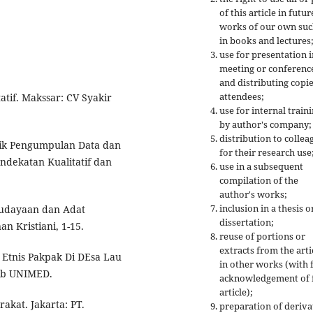
of this article in futur
works of our own suc
in books and lectures
use for presentation i
meeting or conferenc
and distributing copie
attendees;
atif. Makssar: CV Syakir
use for internal train
by author's company;
distribution to collea
eknik Pengumpulan Data dan
for their research use
ndekatan Kualitatif dan
use in a subsequent
compilation of the
author's works;
inclusion in a thesis o
ebudayaan dan Adat
dissertation;
an Kristiani, 1-15.
reuse of portions or
extracts from the arti
n Etnis Pakpak Di DEsa Lau
in other works (with f
lib UNIMED.
acknowledgement of f
article);
akat. Jakarta: PT.
preparation of deriva