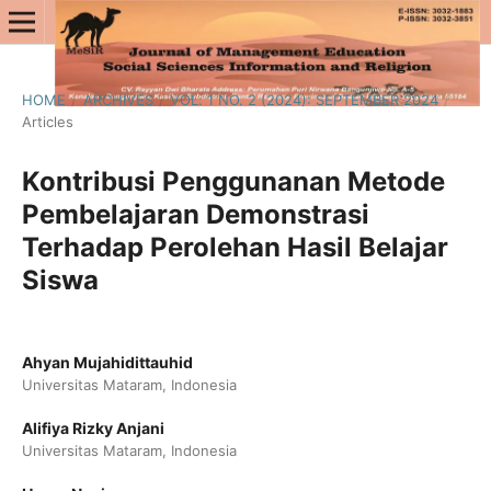
HOME
/
ARCHIVES
/
VOL. 1 NO. 2 (2024): SEPTEMBER 2024
/
Articles
Kontribusi Penggunanan Metode
Pembelajaran Demonstrasi
Terhadap Perolehan Hasil Belajar
Siswa
Ahyan Mujahidittauhid
Universitas Mataram, Indonesia
Alifiya Rizky Anjani
Universitas Mataram, Indonesia