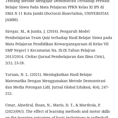
Tentang Metode Mengajar Demonstrasi Terhadap Prestasi
Belajar Siswa Pada Mata Pelajaran PPKN Kelas XI IPS di
SMA N 11 Kota Jambi (Doctoral dissertation, UNIVERSITAS
JAMBI).
Siregar, M., & Junita, J. (2016). Pengaruh Model
Pembelajaran Team Quiz terhadap Hasil Belajar Siswa pada
Mata Pelajaran Pendidikan Kewarganegaraan di Kelas VII
SMP Negeri 1 Kecamatan Na. IX-IX Tahun Pelajran
2013/2014. Civitas (Jurnal Pembelajaran dan Ilmu Civic),
2(1), 23-28.
Toruan, N. L. (2021). Meningkatkan Hasil Belajar
Matematika Dengan Menggunakan Metode Demonstrasi
dan Media Potongan Lidi. Jurnal Global Edukasi, 4(4), 247-
252.
Umar, Alnedral, Ihsan, N., Mario, D. T., & Mardesia, P.
(2023/09//). The effect of learning methods and motor skills
on the learning outcomes of basic techniques in volleyball.