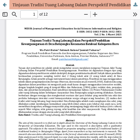
Tinjauan Tradisi Tuang Labuang Dalam Perspektif Pendidikan Kewarganegaraan di Desa Batujungku Kecamatan Batabual Kabupaten Buru