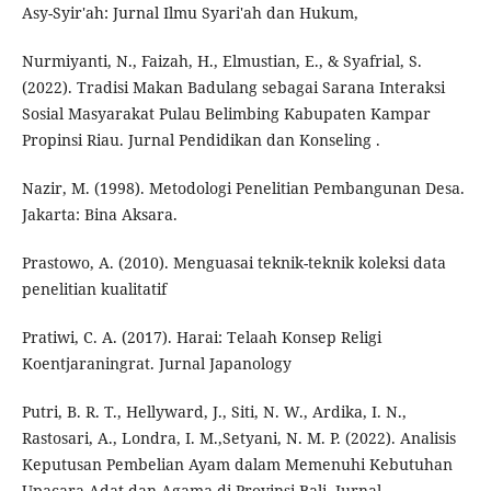
Asy-Syir'ah: Jurnal Ilmu Syari'ah dan Hukum,
Nurmiyanti, N., Faizah, H., Elmustian, E., & Syafrial, S.
(2022). Tradisi Makan Badulang sebagai Sarana Interaksi
Sosial Masyarakat Pulau Belimbing Kabupaten Kampar
Propinsi Riau. Jurnal Pendidikan dan Konseling .
Nazir, M. (1998). Metodologi Penelitian Pembangunan Desa.
Jakarta: Bina Aksara.
Prastowo, A. (2010). Menguasai teknik-teknik koleksi data
penelitian kualitatif
Pratiwi, C. A. (2017). Harai: Telaah Konsep Religi
Koentjaraningrat. Jurnal Japanology
Putri, B. R. T., Hellyward, J., Siti, N. W., Ardika, I. N.,
Rastosari, A., Londra, I. M.,Setyani, N. M. P. (2022). Analisis
Keputusan Pembelian Ayam dalam Memenuhi Kebutuhan
Upacara Adat dan Agama di Provinsi Bali. Jurnal