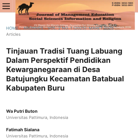
HOME
/
ARCHIVES
/
VOL. 2 NO. 1 (2025): MARET 2025
/
Articles
Tinjauan Tradisi Tuang Labuang
Dalam Perspektif Pendidikan
Kewarganegaraan di Desa
Batujungku Kecamatan Batabual
Kabupaten Buru
Wa Putri Buton
Universitas Pattimura, Indonesia
Fatimah Sialana
Universitas Pattimura, Indonesia