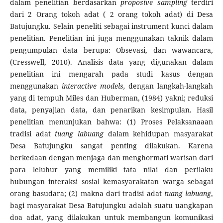
dalam penelitian berdasarkan
proposive sampling
terdiri
dari 2 Orang tokoh adat ( 2 orang tokoh adat) di Desa
Batujungku. Selain peneliti sebagai instrument kunci dalam
penelitian. Penelitian ini juga menggunakan taknik dalam
pengumpulan data berupa: Obsevasi, dan wawancara,
(Cresswell, 2010). Analisis data yang digunakan dalam
penelitian ini mengarah pada studi kasus dengan
menggunakan
interactive models,
dengan langkah-langkah
yang di tempuh Miles dan Huberman, (1984) yakni; reduksi
data, penyajian data, dan penarikan kesimpulan. Hasil
penelitian menunjukan bahwa: (1) Proses Pelaksanaaan
tradisi adat
tuang labuang
dalam kehidupan masyarakat
Desa Batujungku sangat penting dilakukan. Karena
berkedaan dengan menjaga dan menghormati warisan dari
para leluhur yang memiliki tata nilai dan perilaku
hubungan interaksi sosial kemasyarakatan warga sebagai
orang basudara; (2) makna dari tradisi adat
tuang labuang
,
bagi masyarakat Desa Batujungku adalah suatu uangkapan
doa adat, yang dilakukan untuk membangun komunikasi