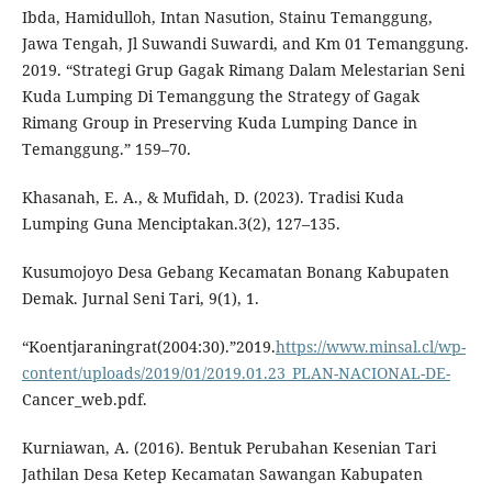
Ibda, Hamidulloh, Intan Nasution, Stainu Temanggung,
Jawa Tengah, Jl Suwandi Suwardi, and Km 01 Temanggung.
2019. “Strategi Grup Gagak Rimang Dalam Melestarian Seni
Kuda Lumping Di Temanggung the Strategy of Gagak
Rimang Group in Preserving Kuda Lumping Dance in
Temanggung.” 159–70.
Khasanah, E. A., & Mufidah, D. (2023). Tradisi Kuda
Lumping Guna Menciptakan.3(2), 127–135.
Kusumojoyo Desa Gebang Kecamatan Bonang Kabupaten
Demak. Jurnal Seni Tari, 9(1), 1.
“Koentjaraningrat(2004:30).”2019.
https://www.minsal.cl/wp-
content/uploads/2019/01/2019.01.23_PLAN-NACIONAL-DE-
Cancer_web.pdf.
Kurniawan, A. (2016). Bentuk Perubahan Kesenian Tari
Jathilan Desa Ketep Kecamatan Sawangan Kabupaten