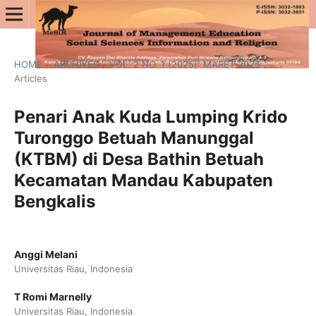
HOME
/
ARCHIVES
/
VOL. 2 NO. 1 (2025): MARET 2025
/
Articles
Penari Anak Kuda Lumping Krido
Turonggo Betuah Manunggal
(KTBM) di Desa Bathin Betuah
Kecamatan Mandau Kabupaten
Bengkalis
Anggi Melani
Universitas Riau, Indonesia
T Romi Marnelly
Universitas Riau, Indonesia