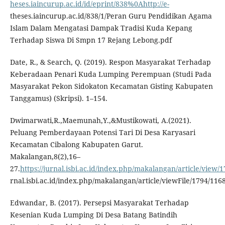
heses.iaincurup.ac.id/id/eprint/838%0Ahttp://e-
theses.iaincurup.ac.id/838/1/Peran Guru Pendidikan Agama
Islam Dalam Mengatasi Dampak Tradisi Kuda Kepang
Terhadap Siswa Di Smpn 17 Rejang Lebong.pdf
Date, R., & Search, Q. (2019). Respon Masyarakat Terhadap
Keberadaan Penari Kuda Lumping Perempuan (Studi Pada
Masyarakat Pekon Sidokaton Kecamatan Gisting Kabupaten
Tanggamus) (Skripsi). 1–154.
Dwimarwati,R.,Maemunah,Y.,&Mustikowati, A.(2021).
Peluang Pemberdayaan Potensi Tari Di Desa Karyasari
Kecamatan Cibalong Kabupaten Garut.
Makalangan,8(2),16–
27.
https://jurnal.isbi.ac.id/index.php/makalangan/article/view/
rnal.isbi.ac.id/index.php/makalangan/article/viewFile/1794/116
Edwandar, B. (2017). Persepsi Masyarakat Terhadap
Kesenian Kuda Lumping Di Desa Batang Batindih