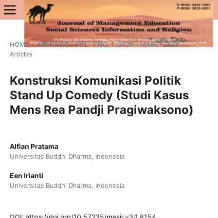
HOME
/
ARCHIVES
/
VOL. 3 NO. 1 (2026): MARET 2026
/
Articles
Konstruksi Komunikasi Politik
Stand Up Comedy (Studi Kasus
Mens Rea Pandji Pragiwaksono)
Alfian Pratama
Universitas Buddhi Dharma, Indonesia
Een Irianti
Universitas Buddhi Dharma, Indonesia
DOI:
https://doi.org/10.57235/mesir.v3i1.8154