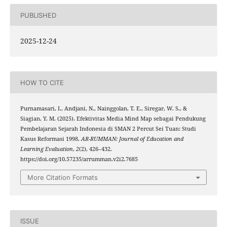
PUBLISHED
2025-12-24
HOW TO CITE
Purnamasari, I., Andjani, N., Nainggolan, T. E., Siregar, W. S., &
Siagian, Y. M. (2025). Efektivitas Media Mind Map sebagai Pendukung
Pembelajaran Sejarah Indonesia di SMAN 2 Percut Sei Tuan: Studi
Kasus Reformasi 1998.
AR-RUMMAN: Journal of Education and
Learning Evaluation
,
2
(2), 426–432.
https://doi.org/10.57235/arrumman.v2i2.7685
More Citation Formats
ISSUE