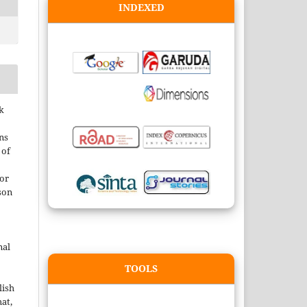
INDEXED
k
ns
 of
 or
son
nal
TOOLS
lish
at,