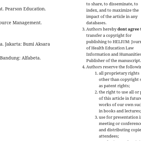
to share, to disseminate, to
t. Pearson Education.
index, and to maximize the
impact of the article in any
Resource Management.
databases.
Authors hereby
dont agree
transfer a copyright for
publishing to HELIUM: Jour
. Jakarta: Bumi Aksara
of Health Education Law
Information and Humanitie
. Bandung: Alfabeta.
Publisher of the manuscript
Authors reserve the followi
all proprietary rights
other than copyright 
as patent rights;
the right to use all or
of this article in futur
works of our own suc
in books and lectures
use for presentation i
meeting or conferenc
and distributing copie
attendees;