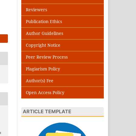
Reviewers
Publication Ethics
Author Guidelines
Copyright Notice
Peer Review Process
Plagiarism Policy
Author(s) Fee
Open Access Policy
ARTICLE TEMPLATE
n