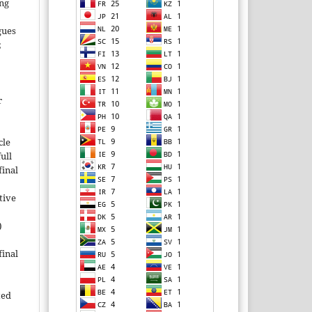
ing
gues
;
r
cle
ull
inal
tive
)
inal
ted