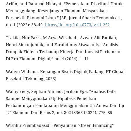
Arifin, and Rahmad Hidayat. “Pemerataan Distribusi Untuk
Menanggulangi Kesenjangan Ekonomi Masyarakat
Perspektif Ekonomi Islam.” JSE: Jurnal Sharia Economica 1,
no. 1 (2022): 38–49.
https://doi.org/10.46773/.v1i1.252
.
Tsakila, Nur Fazri, M Arya Wirahadi, Azwar Alif Fadilah,
Henri Simanjuntak, and Farahdinny Siswajanty. “Analisis
Dampak Fintech Terhadap Kinerja Dan Inovasi Perbankan
Di Era Ekonomi Digital,” no. 4 (2024): 1–11.
Wahyu Widiana, Keuangan Bisnis Digital( Padang, PT Global
Eksekutif Teknologi,2023)
Waluyo edy, Septian Ahmad, Jerilian Ega. “Analisis Data
Sampel Menggunakan Uji Hipotesis Penelitian
Perbandingan Pendapatan Menggunakan Uji Anova Dan Uji
T.” Ekonomi Dan Bisnis 2, no. 30218365 (2024): 775–85
Wisnhu Priambadasidi "Penyaluran "Green Financing"