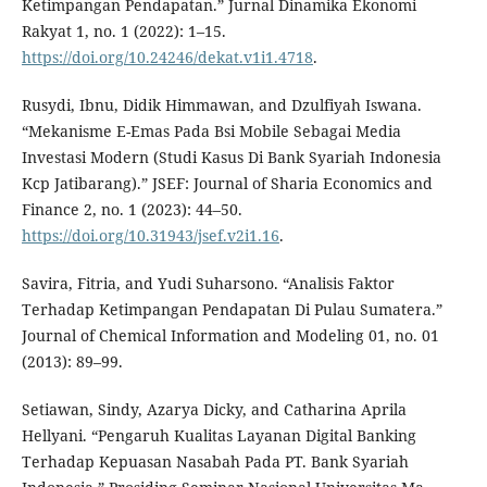
Ketimpangan Pendapatan.” Jurnal Dinamika Ekonomi
Rakyat 1, no. 1 (2022): 1–15.
https://doi.org/10.24246/dekat.v1i1.4718
.
Rusydi, Ibnu, Didik Himmawan, and Dzulfiyah Iswana.
“Mekanisme E-Emas Pada Bsi Mobile Sebagai Media
Investasi Modern (Studi Kasus Di Bank Syariah Indonesia
Kcp Jatibarang).” JSEF: Journal of Sharia Economics and
Finance 2, no. 1 (2023): 44–50.
https://doi.org/10.31943/jsef.v2i1.16
.
Savira, Fitria, and Yudi Suharsono. “Analisis Faktor
Terhadap Ketimpangan Pendapatan Di Pulau Sumatera.”
Journal of Chemical Information and Modeling 01, no. 01
(2013): 89–99.
Setiawan, Sindy, Azarya Dicky, and Catharina Aprila
Hellyani. “Pengaruh Kualitas Layanan Digital Banking
Terhadap Kepuasan Nasabah Pada PT. Bank Syariah