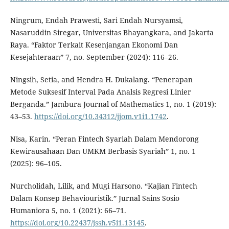
Ningrum, Endah Prawesti, Sari Endah Nursyamsi,
Nasaruddin Siregar, Universitas Bhayangkara, and Jakarta
Raya. “Faktor Terkait Kesenjangan Ekonomi Dan
Kesejahteraan” 7, no. September (2024): 116–26.
Ningsih, Setia, and Hendra H. Dukalang. “Penerapan
Metode Suksesif Interval Pada Analsis Regresi Linier
Berganda.” Jambura Journal of Mathematics 1, no. 1 (2019):
43–53.
https://doi.org/10.34312/jjom.v1i1.1742
.
Nisa, Karin. “Peran Fintech Syariah Dalam Mendorong
Kewirausahaan Dan UMKM Berbasis Syariah” 1, no. 1
(2025): 96–105.
Nurcholidah, Lilik, and Mugi Harsono. “Kajian Fintech
Dalam Konsep Behaviouristik.” Jurnal Sains Sosio
Humaniora 5, no. 1 (2021): 66–71.
https://doi.org/10.22437/jssh.v5i1.13145
.