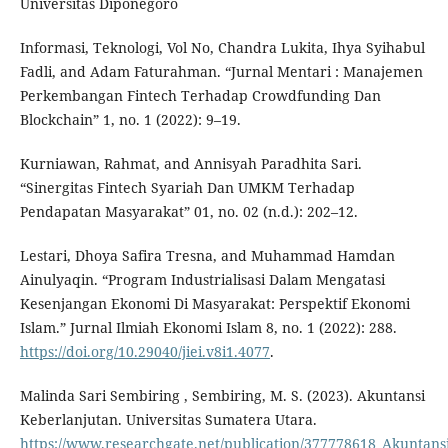
Universitas Diponegoro
Informasi, Teknologi, Vol No, Chandra Lukita, Ihya Syihabul
Fadli, and Adam Faturahman. “Jurnal Mentari : Manajemen
Perkembangan Fintech Terhadap Crowdfunding Dan
Blockchain” 1, no. 1 (2022): 9–19.
Kurniawan, Rahmat, and Annisyah Paradhita Sari.
“Sinergitas Fintech Syariah Dan UMKM Terhadap
Pendapatan Masyarakat” 01, no. 02 (n.d.): 202–12.
Lestari, Dhoya Safira Tresna, and Muhammad Hamdan
Ainulyaqin. “Program Industrialisasi Dalam Mengatasi
Kesenjangan Ekonomi Di Masyarakat: Perspektif Ekonomi
Islam.” Jurnal Ilmiah Ekonomi Islam 8, no. 1 (2022): 288.
https://doi.org/10.29040/jiei.v8i1.4077
.
Malinda Sari Sembiring , Sembiring, M. S. (2023). Akuntansi
Keberlanjutan. Universitas Sumatera Utara.
https://www.researchgate.net/publication/377778618_Akuntans