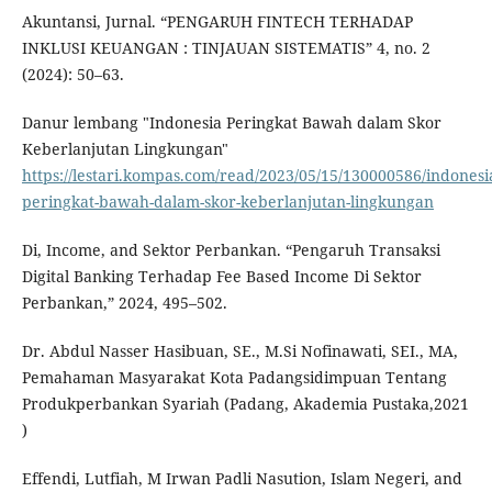
Akuntansi, Jurnal. “PENGARUH FINTECH TERHADAP
INKLUSI KEUANGAN : TINJAUAN SISTEMATIS” 4, no. 2
(2024): 50–63.
Danur lembang "Indonesia Peringkat Bawah dalam Skor
Keberlanjutan Lingkungan"
https://lestari.kompas.com/read/2023/05/15/130000586/indonesi
peringkat-bawah-dalam-skor-keberlanjutan-lingkungan
Di, Income, and Sektor Perbankan. “Pengaruh Transaksi
Digital Banking Terhadap Fee Based Income Di Sektor
Perbankan,” 2024, 495–502.
Dr. Abdul Nasser Hasibuan, SE., M.Si Nofinawati, SEI., MA,
Pemahaman Masyarakat Kota Padangsidimpuan Tentang
Produkperbankan Syariah (Padang, Akademia Pustaka,2021
)
Effendi, Lutfiah, M Irwan Padli Nasution, Islam Negeri, and