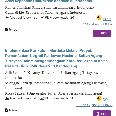
Asas Kepastian Hukum dan Keadilan di Indonesia
Rainer Christian (Universitas Tarumanagara, Indonesia)
Gunardi Lie (Universitas Tarumanagara, Indonesia)
Abstract View : 28
PDF downloads: 24
DOI :
10.57235/jahe.v3i1.8359
54-59
PDF
Implementasi Kurikulum Merdeka Melalui Proyek
Pemanfaatan Biografi Pahlawan Nasional Sultan Ageng
Tirtayasa Dalam Mengembangkan Karakter Bernalar Kritis
Peserta Didik SMK Negeri 10 Pandeglang
Asih Selma Al Karamy (Universitas Sultan Ageng Tirtayasa,
Indonesia)
M Anggie Farizqi Prasadana (Universitas Sultan Ageng Tirtayasa,
Indonesia)
Rikza Fauzan (Universitas Sultan Ageng Tirtayasa, Indonesia)
Abstract View : 20
PDF downloads: 28
DOI :
10.57235/jahe.v3i1.8452
60-67
PDF