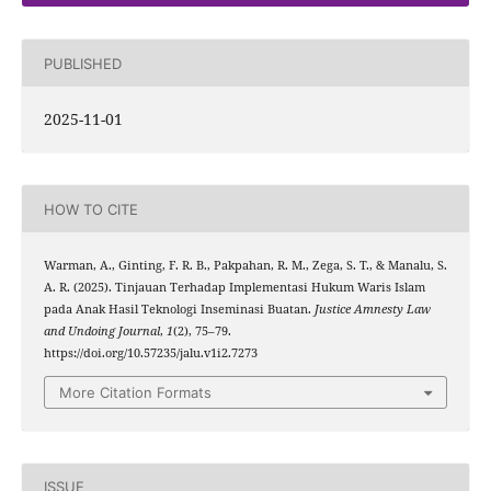
PUBLISHED
2025-11-01
HOW TO CITE
Warman, A., Ginting, F. R. B., Pakpahan, R. M., Zega, S. T., & Manalu, S.
A. R. (2025). Tinjauan Terhadap Implementasi Hukum Waris Islam
pada Anak Hasil Teknologi Inseminasi Buatan.
Justice Amnesty Law
and Undoing Journal
,
1
(2), 75–79.
https://doi.org/10.57235/jalu.v1i2.7273
More Citation Formats
ISSUE