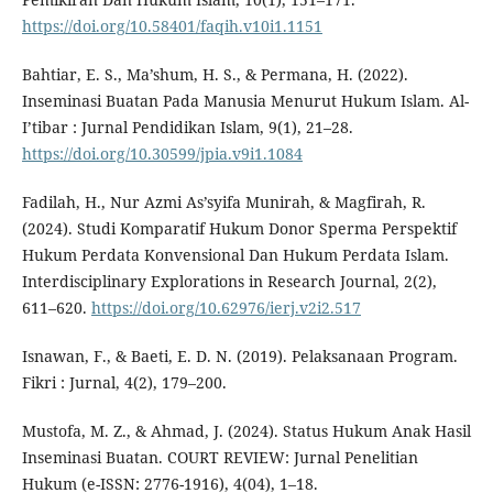
https://doi.org/10.58401/faqih.v10i1.1151
Bahtiar, E. S., Ma’shum, H. S., & Permana, H. (2022).
Inseminasi Buatan Pada Manusia Menurut Hukum Islam. Al-
I’tibar : Jurnal Pendidikan Islam, 9(1), 21–28.
https://doi.org/10.30599/jpia.v9i1.1084
Fadilah, H., Nur Azmi As’syifa Munirah, & Magfirah, R.
(2024). Studi Komparatif Hukum Donor Sperma Perspektif
Hukum Perdata Konvensional Dan Hukum Perdata Islam.
Interdisciplinary Explorations in Research Journal, 2(2),
611–620.
https://doi.org/10.62976/ierj.v2i2.517
Isnawan, F., & Baeti, E. D. N. (2019). Pelaksanaan Program.
Fikri : Jurnal, 4(2), 179–200.
Mustofa, M. Z., & Ahmad, J. (2024). Status Hukum Anak Hasil
Inseminasi Buatan. COURT REVIEW: Jurnal Penelitian
Hukum (e-ISSN: 2776-1916), 4(04), 1–18.