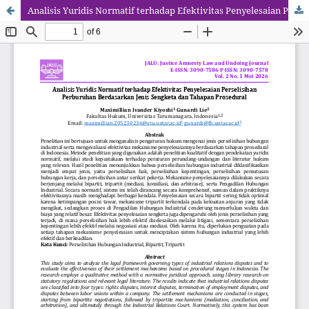
Analisis Yuridis Normatif terhadap Efektivitas Penyelesaian Perselisihan Perburuhan Berdasarkan Jenis Sengketa dan Tahapan Prosedural