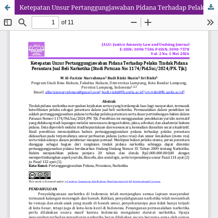
Ketepatan Unsur Pertanggungjawaban Pidana Terhadap Pelaku Tindak Pidana Perantara Jual Beli Narkotika (Studi Putusan No: 1174/Pid.Sus/2024/PN. Tjk)