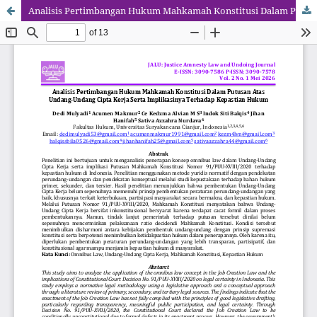
Analisis Pertimbangan Hukum Mahkamah Konstitusi Dalam Putusan Atas Undang-Undang Cipta Kerja Serta Implikasinya Terhadap Kepastian Hukum