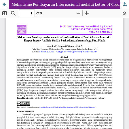
Mekanisme Pembayaran Internasional melalui Letter of Credit dalam Transaksi Ekspor-Impor: Analisis Yuridis Perlindungan hukum bagi Para Pihak