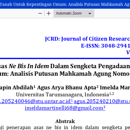
n Tanah Untuk Kepentingan Umum: Analisis Putusan Mahkamah A