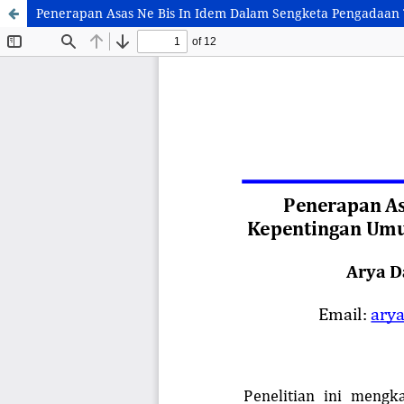
Penerapan Asas Ne Bis In Idem Dalam Sengketa Pengadaa