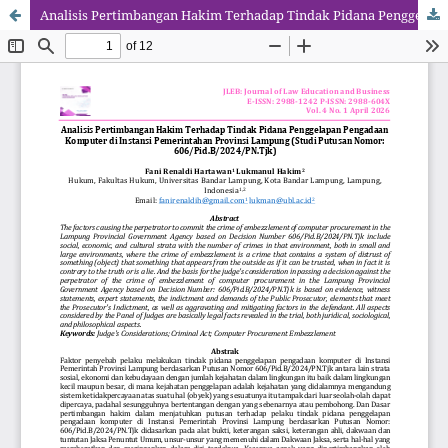
Analisis Pertimbangan Hakim Terhadap Tindak Pidana Penggelapan Pengadaan Komputer di Instansi Pemerintahan Provinsi Lampung (Studi Putusan Nomor: 606/Pid.B/2024/PN.Tjk)