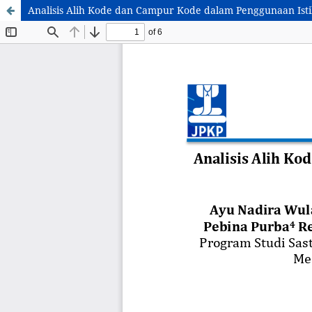
Analisis Alih Kode dan Campur Kode dalam Penggunaan Istil