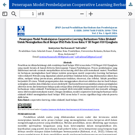
Penerapan Model Pembelajaran Cooperative Learning Berbantuan Video Edukatif Untuk Meningkatkan Hasil Belajar IPAS Pada Siswa Kelas V SD Negeri 010 Ujungbatu